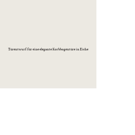
Türentwurf für eine elegante Korbbogentüre in Eiche
Entwurf für ein Schlafzimmer mit afrikanischem Flair